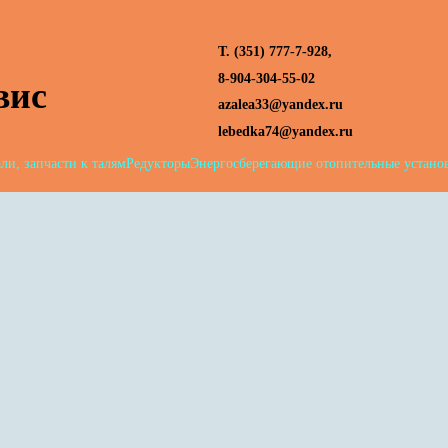
Т. (351) 777-7-928,
вис
8-904-304-55-02
azalea33@yandex.ru
lebedka74@yandex.ru
ли, запчасти к талям
Редукторы
Энергосберегающие отопительные устано