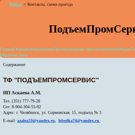
Начало
>
Контакты, схема проезда
ПодъемПромСер
Главная
Электрооборудование
Грузоподъемные приспособления
Лебедки
Та
Обратная связь
Содержание
ТФ "ПОДЪЕМПРОМСЕРВИС"
ИП Аскаева А.М.
Тел. (351) 777-79-28
Сот. 8-904-304-55-02
Адрес: г. Челябинск, ул. Сормовская, 15, подъезд № 3
E-mail:
azalea33@yandex.ru
,
lebedka74@yandex.ru