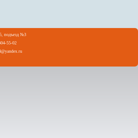
15, подъезд №3
304-55-02
4@yandex.ru