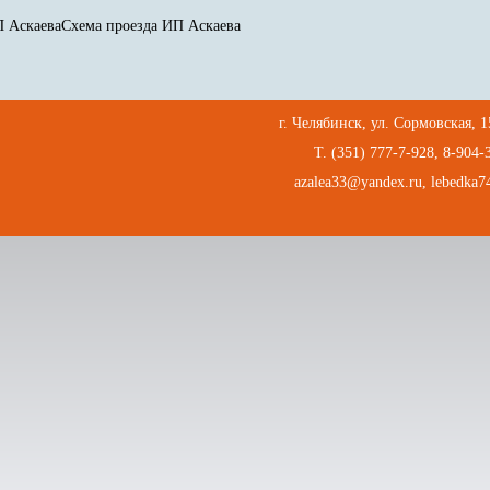
Схема проезда ИП Аскаева
г. Челябинск, ул. Сормовская, 
Т. (351) 777-7-928, 8-904-
azalea33@yandex.ru,
lebedka7